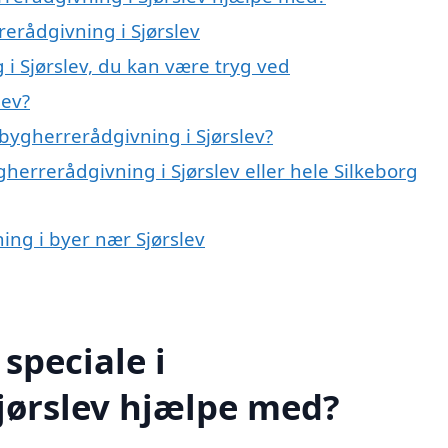
rerådgivning i Sjørslev
i Sjørslev, du kan være tryg ved
lev?
bygherrerådgivning i Sjørslev?
herrerådgivning i Sjørslev eller hele Silkeborg
ing i byer nær Sjørslev
speciale i
jørslev hjælpe med?