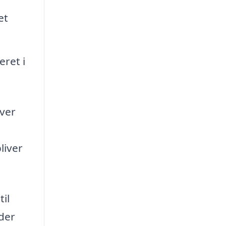
et
eret i
iver
liver
il
 der