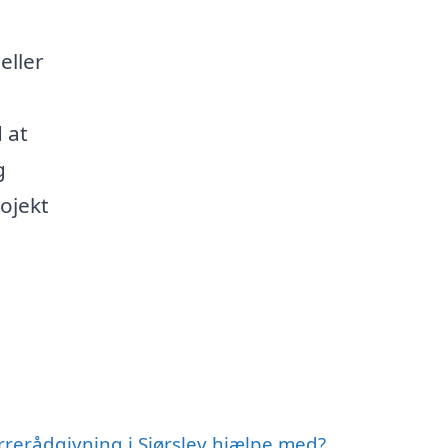
eller
 at
g
rojekt
rrerådgivning i Sjørslev hjælpe med?