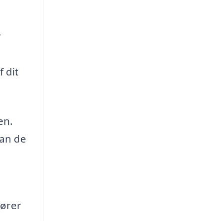
r
 dit
en.
kan de
iører