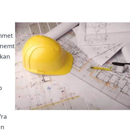
ommet
t nemt
 kan
e
b
fra
en