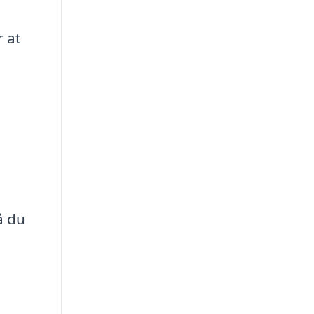
r at
å du