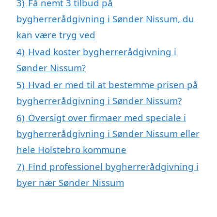
3)
Få nemt 3 tilbud på
bygherrerådgivning i Sønder Nissum, du
kan være tryg ved
4)
Hvad koster bygherrerådgivning i
Sønder Nissum?
5)
Hvad er med til at bestemme prisen på
bygherrerådgivning i Sønder Nissum?
6)
Oversigt over firmaer med speciale i
bygherrerådgivning i Sønder Nissum eller
hele Holstebro kommune
7)
Find professionel bygherrerådgivning i
byer nær Sønder Nissum