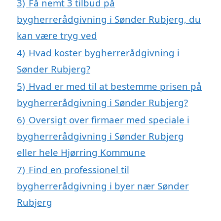
3)
Få nemt 3 tilbud på
bygherrerådgivning i Sønder Rubjerg, du
kan være tryg ved
4)
Hvad koster bygherrerådgivning i
Sønder Rubjerg?
5)
Hvad er med til at bestemme prisen på
bygherrerådgivning i Sønder Rubjerg?
6)
Oversigt over firmaer med speciale i
bygherrerådgivning i Sønder Rubjerg
eller hele Hjørring Kommune
7)
Find en professionel til
bygherrerådgivning i byer nær Sønder
Rubjerg