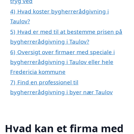
tryg ved
4)
Hvad koster bygherrerådgivning i
Taulov?
5)
Hvad er med til at bestemme prisen på
bygherrerådgivning i Taulov?
6)
Oversigt over firmaer med speciale i
bygherrerådgivning i Taulov eller hele
Fredericia kommune
7)
Find en professionel til
bygherrerådgivning i byer nær Taulov
Hvad kan et firma med