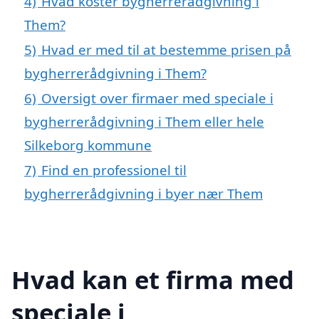
4)
Hvad koster bygherrerådgivning i
Them?
5)
Hvad er med til at bestemme prisen på
bygherrerådgivning i Them?
6)
Oversigt over firmaer med speciale i
bygherrerådgivning i Them eller hele
Silkeborg kommune
7)
Find en professionel til
bygherrerådgivning i byer nær Them
Hvad kan et firma med
speciale i