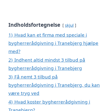
Indholdsfortegnelse
skjul
1)
Hvad kan et firma med speciale i
bygherrerådgivning i Tranebjerg hjælpe
med?
2)
Indhent altid mindst 3 tilbud på
bygherrerådgivning i Tranebjerg
3)
Få nemt 3 tilbud på
bygherrerådgivning i Tranebjerg, du kan
være tryg ved
4)
Hvad koster bygherrerådgivning i
Tranebjerg?