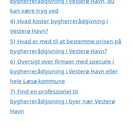
bygherrerådgivning i Vesterø Havn, du
kan være tryg ved
4)
Hvad koster bygherrerådgivning i
Vesterø Havn?
5)
Hvad er med til at bestemme prisen på
bygherrerådgivning i Vesterø Havn?
6)
Oversigt over firmaer med speciale i
bygherrerådgivning i Vesterø Havn eller
hele Læsø kommune
7)
Find en professionel til
bygherrerådgivning i byer nær Vesterø
Havn