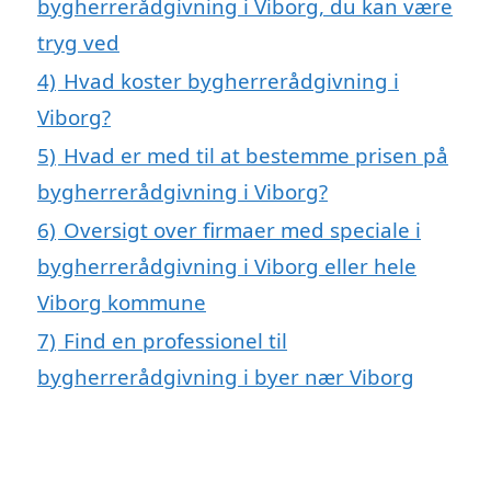
bygherrerådgivning i Viborg, du kan være
tryg ved
4)
Hvad koster bygherrerådgivning i
Viborg?
5)
Hvad er med til at bestemme prisen på
bygherrerådgivning i Viborg?
6)
Oversigt over firmaer med speciale i
bygherrerådgivning i Viborg eller hele
Viborg kommune
7)
Find en professionel til
bygherrerådgivning i byer nær Viborg