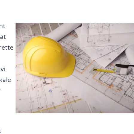
nt
 at
rette
vi
kale
r
t