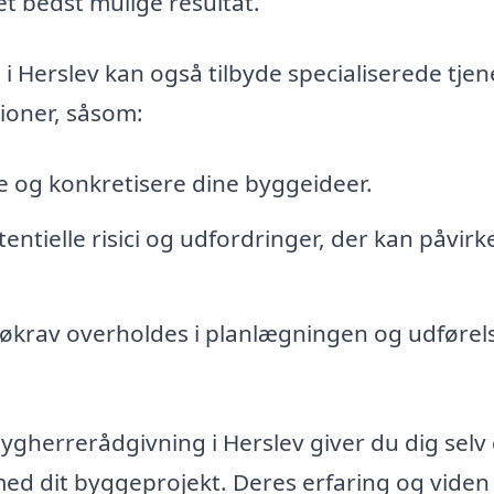
t bedst mulige resultat.
 i Herslev kan også tilbyde specialiserede tjen
tioner, såsom:
le og konkretisere dine byggeideer.
tentielle risici og udfordringer, der kan påvirk
iljøkrav overholdes i planlægningen og udførel
bygherrerådgivning i Herslev giver du dig selv
med dit byggeprojekt. Deres erfaring og viden