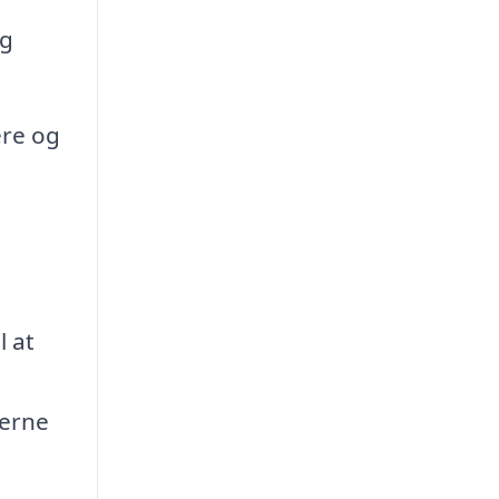
og
ere og
l at
verne