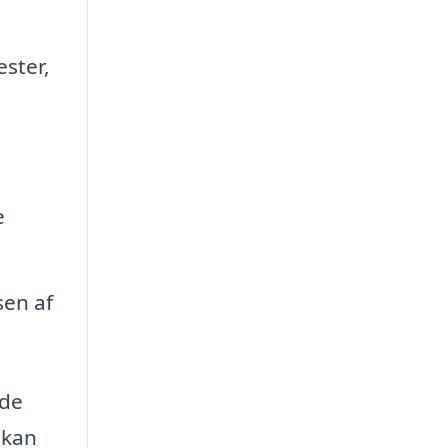
ester,
e
sen af
 de
 kan