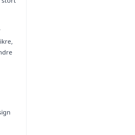
 stort
r
ikre,
indre
sign