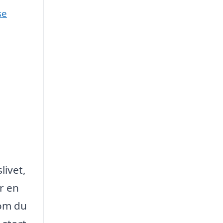
se
?
livet,
r en
 om du