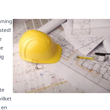
vning
 sted!
e
le
ig
te
vilket
l en