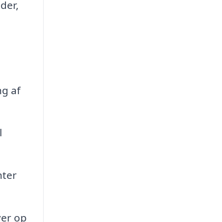
der,
g af
l
nter
ver op