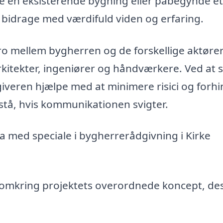
e en eksisterende bygning eller påbegynde et
bidrage med værdifuld viden og erfaring.
o mellem bygherren og de forskellige aktøre
rkitekter, ingeniører og håndværkere. Ved at s
giveren hjælpe med at minimere risici og forh
tå, hvis kommunikationen svigter.
a med speciale i bygherrerådgivning i Kirke
omkring projektets overordnede koncept, de