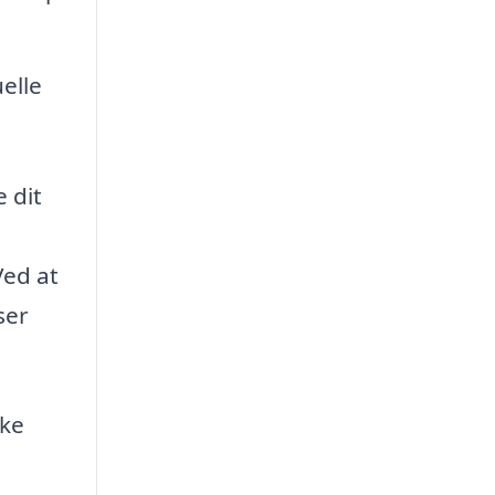
elle
e dit
Ved at
ser
rke