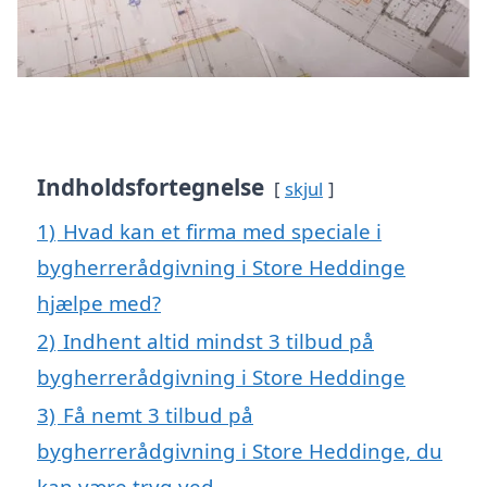
Indholdsfortegnelse
skjul
1)
Hvad kan et firma med speciale i
bygherrerådgivning i Store Heddinge
hjælpe med?
2)
Indhent altid mindst 3 tilbud på
bygherrerådgivning i Store Heddinge
3)
Få nemt 3 tilbud på
bygherrerådgivning i Store Heddinge, du
kan være tryg ved