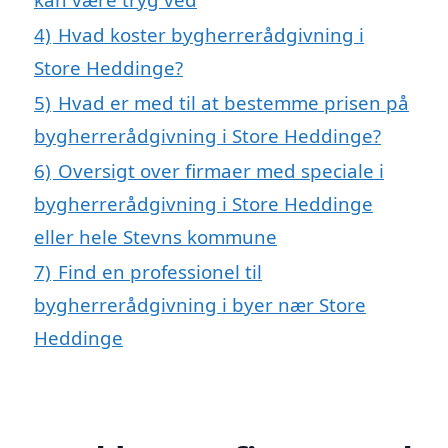
4)
Hvad koster bygherrerådgivning i
Store Heddinge?
5)
Hvad er med til at bestemme prisen på
bygherrerådgivning i Store Heddinge?
6)
Oversigt over firmaer med speciale i
bygherrerådgivning i Store Heddinge
eller hele Stevns kommune
7)
Find en professionel til
bygherrerådgivning i byer nær Store
Heddinge