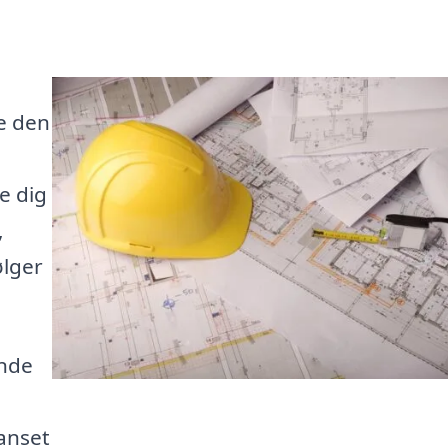
ve den
e dig
,
ølger
inde
anset