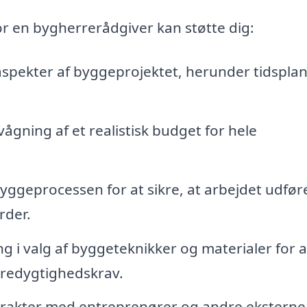
r en bygherrerådgiver kan støtte dig:
aspekter af byggeprojektet, herunder tidsplan
gning af et realistisk budget for hele
yggeprocessen for at sikre, at arbejdet udfør
rder.
g i valg af byggeteknikker og materialer for a
æredygtighedskrav.
rakter med entreprenører og andre eksterne