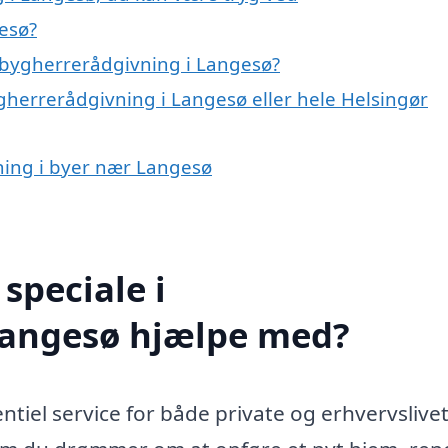
esø?
 bygherrerådgivning i Langesø?
gherrerådgivning i Langesø eller hele Helsingør
vning i byer nær Langesø
speciale i
Langesø hjælpe med?
tiel service for både private og erhvervslivet