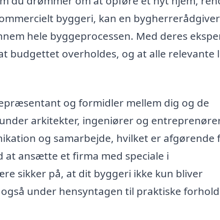
om du drømmer om at opføre et nyt hjem, ren
t kommercielt byggeri, kan en bygherrerådgiver
gennem hele byggeprocessen. Med deres eksper
, at budgettet overholdes, og at alle relevante 
epræsentant og formidler mellem dig og de
under arkitekter, ingeniører og entreprenører
ikation og samarbejde, hvilket er afgørende f
d at ansætte et firma med speciale i
e sikker på, at dit byggeri ikke kun bliver
en også under hensyntagen til praktiske forhol