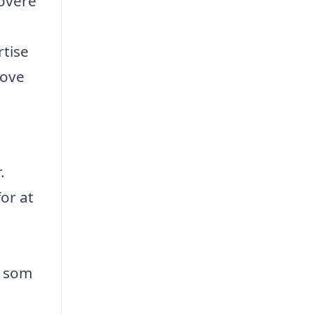
overe
tise
love
.
or at
d som