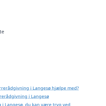
te
errerådgivning i Langesø hjælpe med?
rrerådgivning i Langesø
 i Langesø, du kan være tryg ved