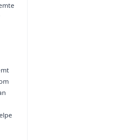
temte
r
emt
 om
an
e
jælpe