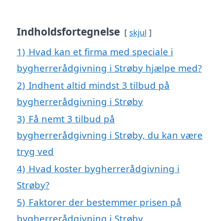
Indholdsfortegnelse
skjul
1)
Hvad kan et firma med speciale i
bygherrerådgivning i Strøby hjælpe med?
2)
Indhent altid mindst 3 tilbud på
bygherrerådgivning i Strøby
3)
Få nemt 3 tilbud på
bygherrerådgivning i Strøby, du kan være
tryg ved
4)
Hvad koster bygherrerådgivning i
Strøby?
5)
Faktorer der bestemmer prisen på
bygherrerådgivning i Strøby