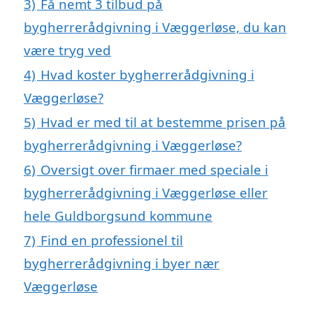
3)
Få nemt 3 tilbud på
bygherrerådgivning i Væggerløse, du kan
være tryg ved
4)
Hvad koster bygherrerådgivning i
Væggerløse?
5)
Hvad er med til at bestemme prisen på
bygherrerådgivning i Væggerløse?
6)
Oversigt over firmaer med speciale i
bygherrerådgivning i Væggerløse eller
hele Guldborgsund kommune
7)
Find en professionel til
bygherrerådgivning i byer nær
Væggerløse