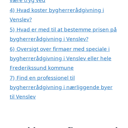
4)
Hvad koster bygherrerådgivning i
Venslev?
5)
Hvad er med til at bestemme prisen på
bygherrerådgivning i Venslev?
6)
Oversigt over firmaer med speciale i
bygherrerådgivning i Venslev eller hele
Frederikssund kommune
7)
Find en professionel til
bygherrerådgivning i nærliggende byer
til Venslev