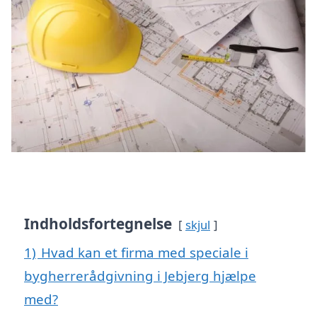
Indholdsfortegnelse
skjul
1)
Hvad kan et firma med speciale i
bygherrerådgivning i Jebjerg hjælpe
med?