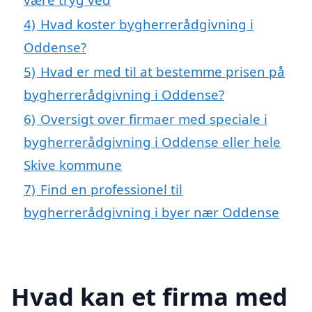
4)
Hvad koster bygherrerådgivning i
Oddense?
5)
Hvad er med til at bestemme prisen på
bygherrerådgivning i Oddense?
6)
Oversigt over firmaer med speciale i
bygherrerådgivning i Oddense eller hele
Skive kommune
7)
Find en professionel til
bygherrerådgivning i byer nær Oddense
Hvad kan et firma med