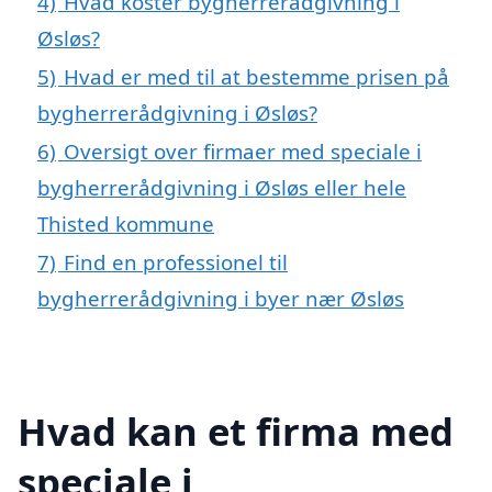
4)
Hvad koster bygherrerådgivning i
Øsløs?
5)
Hvad er med til at bestemme prisen på
bygherrerådgivning i Øsløs?
6)
Oversigt over firmaer med speciale i
bygherrerådgivning i Øsløs eller hele
Thisted kommune
7)
Find en professionel til
bygherrerådgivning i byer nær Øsløs
Hvad kan et firma med
speciale i