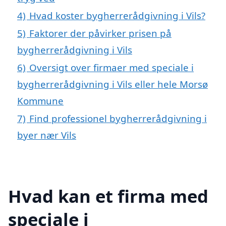
4)
Hvad koster bygherrerådgivning i Vils?
5)
Faktorer der påvirker prisen på
bygherrerådgivning i Vils
6)
Oversigt over firmaer med speciale i
bygherrerådgivning i Vils eller hele Morsø
Kommune
7)
Find professionel bygherrerådgivning i
byer nær Vils
Hvad kan et firma med
speciale i