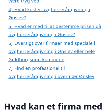
være tryg ved
4)
Hvad koster bygherrerådgivning i
Ønslev?
5)
Hvad er med til at bestemme prisen på
bygherrerådgivning i Ønslev?
6)
Oversigt over firmaer med speciale i
bygherrerådgivning i Ønslev eller hele
Guldborgsund kommune
7)
Find en professionel til
bygherrerådgivning i byer nær Ønslev
Hvad kan et firma med