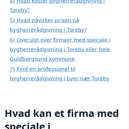
4)
Hvad koster bygherrerådgivning i
Toreby?
5)
Hvad påvirker prisen på
bygherrerådgivning i Toreby?
6)
Oversigt over firmaer med speciale i
bygherrerådgivning i Toreby eller hele
Guldborgsund kommune
7)
Find en professionel til
bygherrerådgivning i byer nær Toreby
Hvad kan et firma med
speciale i