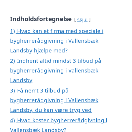
Indholdsfortegnelse
skjul
1)
Hvad kan et firma med speciale i
bygherrerådgivning i Vallensbæk
Landsby hjælpe med?
2)
Indhent altid mindst 3 tilbud på
bygherrerådgivning i Vallensbæk
Landsby
3)
Få nemt 3 tilbud på
bygherrerådgivning i Vallensbæk
Landsby, du kan være tryg ved
4)
Hvad koster bygherrerådgivning i
Vallensbæk Landsby?