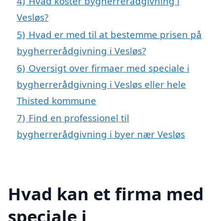
4)
Hvad koster bygherrerådgivning i
Vesløs?
5)
Hvad er med til at bestemme prisen på
bygherrerådgivning i Vesløs?
6)
Oversigt over firmaer med speciale i
bygherrerådgivning i Vesløs eller hele
Thisted kommune
7)
Find en professionel til
bygherrerådgivning i byer nær Vesløs
Hvad kan et firma med
speciale i